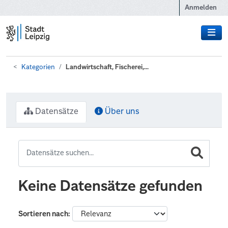
Zum Hauptinhalt wechseln
Anmelden
Kategorien
Landwirtschaft, Fischerei,...
Datensätze
Über uns
Keine Datensätze gefunden
Sortieren nach