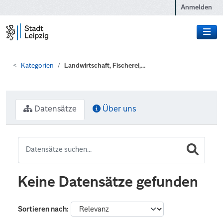
Zum Hauptinhalt wechseln
Anmelden
Kategorien
Landwirtschaft, Fischerei,...
Datensätze
Über uns
Keine Datensätze gefunden
Sortieren nach