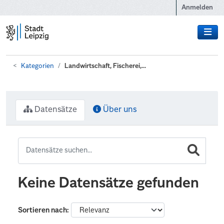
Zum Hauptinhalt wechseln
Anmelden
Kategorien
Landwirtschaft, Fischerei,...
Datensätze
Über uns
Keine Datensätze gefunden
Sortieren nach