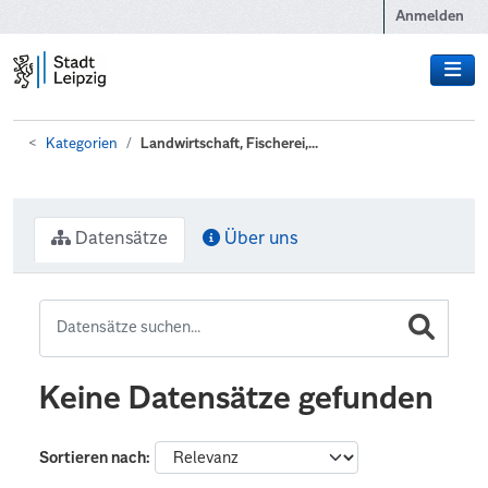
Zum Hauptinhalt wechseln
Anmelden
Kategorien
Landwirtschaft, Fischerei,...
Datensätze
Über uns
Keine Datensätze gefunden
Sortieren nach