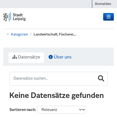
Zum Hauptinhalt wechseln
Anmelden
Kategorien
Landwirtschaft, Fischerei,...
Datensätze
Über uns
Keine Datensätze gefunden
Sortieren nach