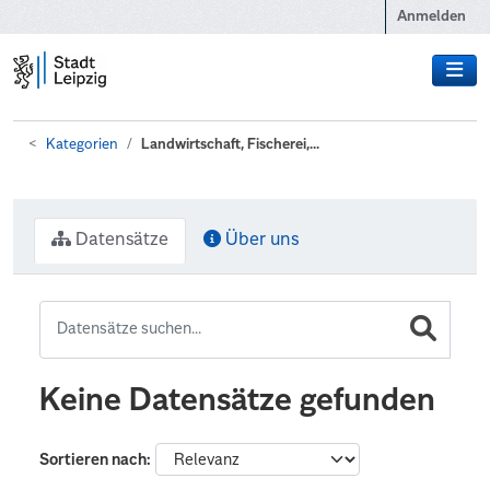
Zum Hauptinhalt wechseln
Anmelden
Kategorien
Landwirtschaft, Fischerei,...
Datensätze
Über uns
Keine Datensätze gefunden
Sortieren nach