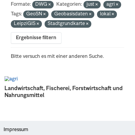
Formate:
DWG
Kategorien:
just
agri
Tags:
GeoSN
Geobasisdaten
lokal
LeipziGIS
Stadtgrundkarte
Ergebnisse filtern
Bitte versuch es mit einer anderen Suche.
Landwirtschaft, Fischerei, Forstwirtschaft und
Nahrungsmittel
Impressum