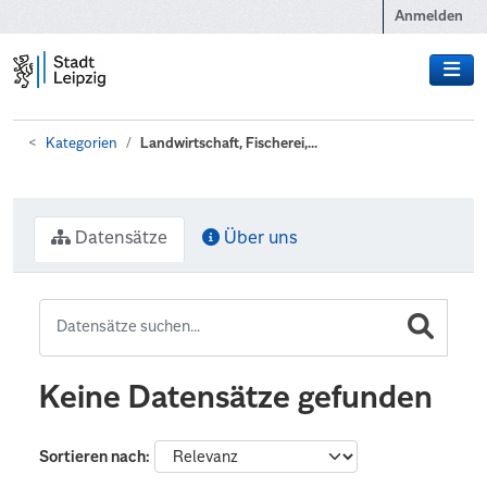
Zum Hauptinhalt wechseln
Anmelden
Kategorien
Landwirtschaft, Fischerei,...
Datensätze
Über uns
Keine Datensätze gefunden
Sortieren nach