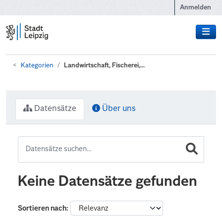
Zum Hauptinhalt wechseln
Anmelden
Kategorien
Landwirtschaft, Fischerei,...
Datensätze
Über uns
Keine Datensätze gefunden
Sortieren nach