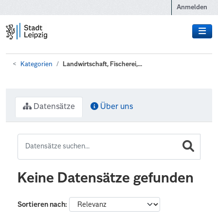
Zum Hauptinhalt wechseln
Anmelden
Kategorien
Landwirtschaft, Fischerei,...
Datensätze
Über uns
Keine Datensätze gefunden
Sortieren nach