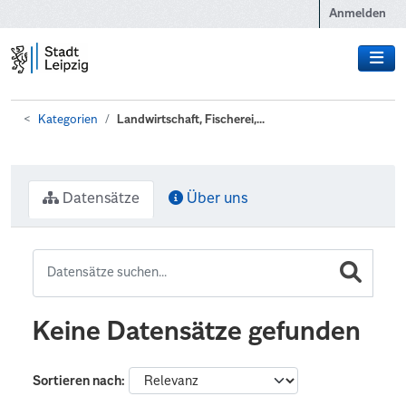
Zum Hauptinhalt wechseln
Anmelden
Kategorien
Landwirtschaft, Fischerei,...
Datensätze
Über uns
Keine Datensätze gefunden
Sortieren nach