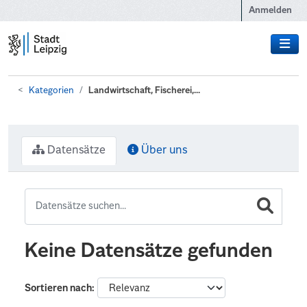
Zum Hauptinhalt wechseln
Anmelden
Kategorien
Landwirtschaft, Fischerei,...
Datensätze
Über uns
Keine Datensätze gefunden
Sortieren nach