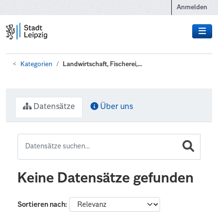
Zum Hauptinhalt wechseln
Anmelden
Kategorien
Landwirtschaft, Fischerei,...
Datensätze
Über uns
Keine Datensätze gefunden
Sortieren nach