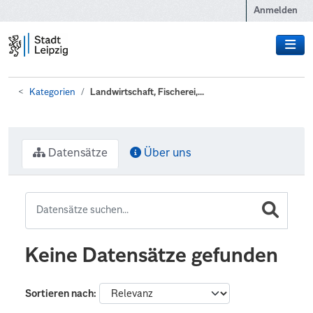
Zum Hauptinhalt wechseln
Anmelden
Kategorien
Landwirtschaft, Fischerei,...
Datensätze
Über uns
Keine Datensätze gefunden
Sortieren nach