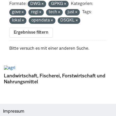
Formate:
DWG
GPKG
Kategorien:
gove
regi
tech
just
Tags:
lokal
opendata
DSGKL
Ergebnisse filtern
Bitte versuch es mit einer anderen Suche.
Landwirtschaft, Fischerei, Forstwirtschaft und
Nahrungsmittel
Impressum