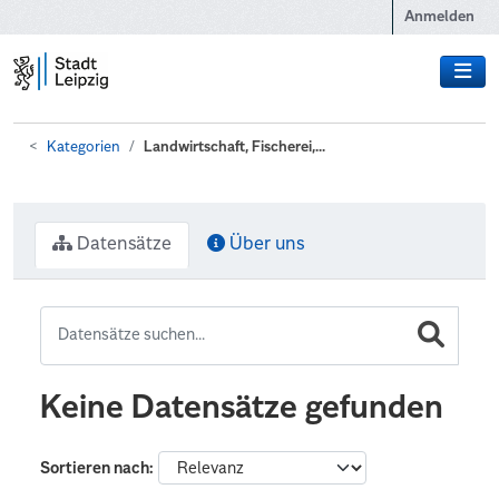
Zum Hauptinhalt wechseln
Anmelden
Kategorien
Landwirtschaft, Fischerei,...
Datensätze
Über uns
Keine Datensätze gefunden
Sortieren nach