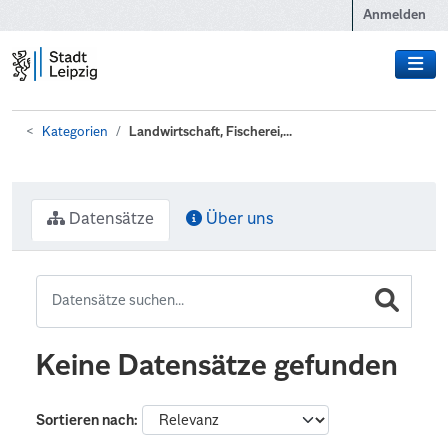
Zum Hauptinhalt wechseln
Anmelden
Kategorien
Landwirtschaft, Fischerei,...
Datensätze
Über uns
Keine Datensätze gefunden
Sortieren nach