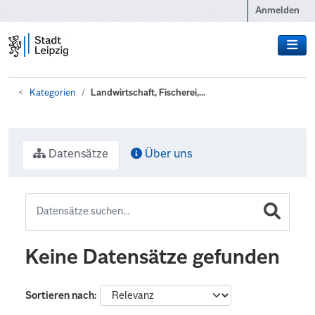
Zum Hauptinhalt wechseln
Anmelden
Kategorien
Landwirtschaft, Fischerei,...
Datensätze
Über uns
Keine Datensätze gefunden
Sortieren nach