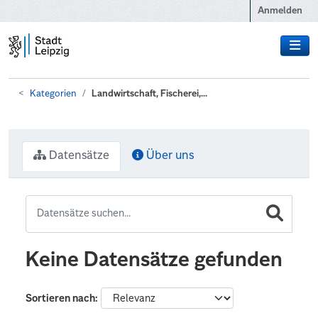
Zum Hauptinhalt wechseln
Anmelden
Kategorien
Landwirtschaft, Fischerei,...
Datensätze
Über uns
Keine Datensätze gefunden
Sortieren nach