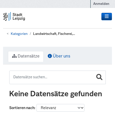
Zum Hauptinhalt wechseln
Anmelden
Kategorien
Landwirtschaft, Fischerei,...
Datensätze
Über uns
Keine Datensätze gefunden
Sortieren nach