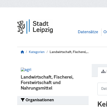
Zum Hauptinhalt wechseln
Datensätze
O
Kategorien
Landwirtschaft, Fischerei,...
Landwirtschaft, Fischerei,
Forstwirtschaft und
Nahrungsmittel
Organisationen
Ke