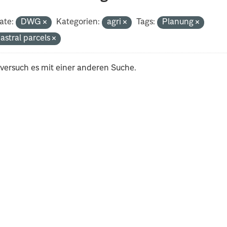
ate:
DWG
Kategorien:
agri
Tags:
Planung
astral parcels
 versuch es mit einer anderen Suche.