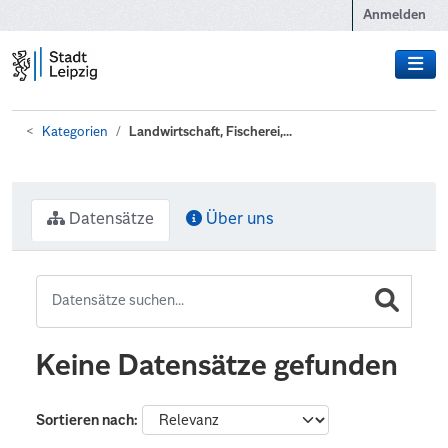
Zum Hauptinhalt wechseln
Anmelden
Kategorien
Landwirtschaft, Fischerei,...
Datensätze
Über uns
Keine Datensätze gefunden
Sortieren nach