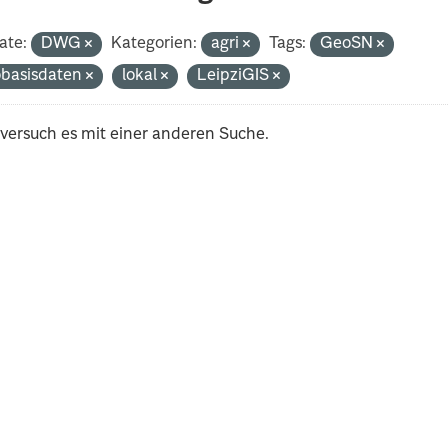
ate:
DWG
Kategorien:
agri
Tags:
GeoSN
basisdaten
lokal
LeipziGIS
 versuch es mit einer anderen Suche.