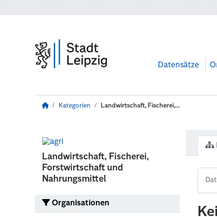
Zum Hauptinhalt wechseln
Datensätze
O
Kategorien
Landwirtschaft, Fischerei,...
Landwirtschaft, Fischerei,
Forstwirtschaft und
Nahrungsmittel
Organisationen
Ke