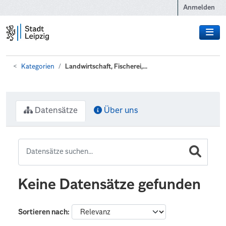
Zum Hauptinhalt wechseln
Anmelden
Kategorien
Landwirtschaft, Fischerei,...
Datensätze
Über uns
Keine Datensätze gefunden
Sortieren nach