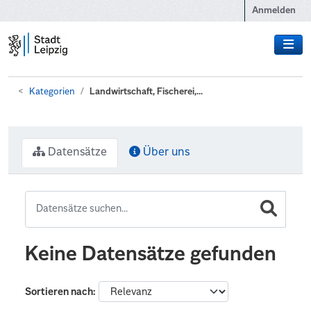
Zum Hauptinhalt wechseln
Anmelden
Kategorien
Landwirtschaft, Fischerei,...
Datensätze
Über uns
Keine Datensätze gefunden
Sortieren nach