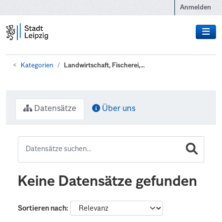
Zum Hauptinhalt wechseln
Anmelden
Kategorien
Landwirtschaft, Fischerei,...
Datensätze
Über uns
Keine Datensätze gefunden
Sortieren nach