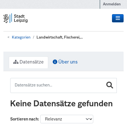
Zum Hauptinhalt wechseln
Anmelden
Kategorien
Landwirtschaft, Fischerei,...
Datensätze
Über uns
Keine Datensätze gefunden
Sortieren nach