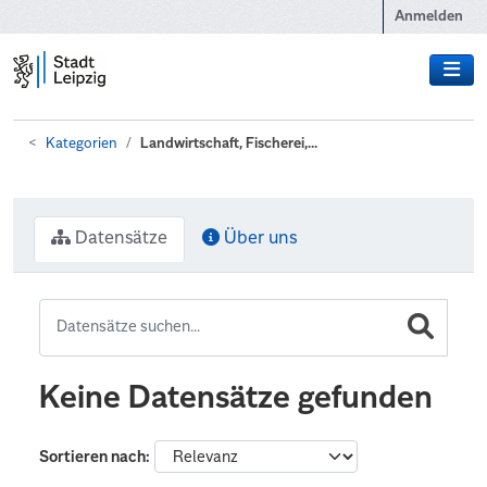
Zum Hauptinhalt wechseln
Anmelden
Kategorien
Landwirtschaft, Fischerei,...
Datensätze
Über uns
Keine Datensätze gefunden
Sortieren nach