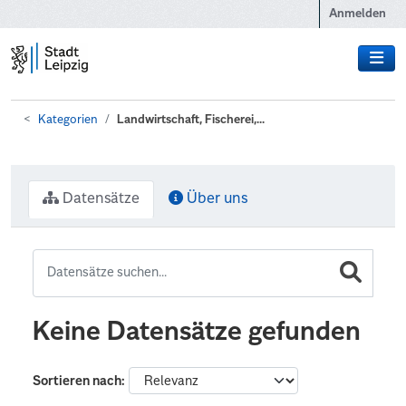
Zum Hauptinhalt wechseln
Anmelden
Kategorien
Landwirtschaft, Fischerei,...
Datensätze
Über uns
Keine Datensätze gefunden
Sortieren nach