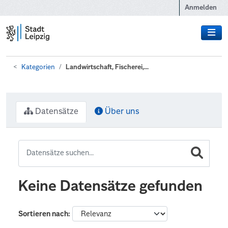
Zum Hauptinhalt wechseln
Anmelden
Kategorien
Landwirtschaft, Fischerei,...
Datensätze
Über uns
Keine Datensätze gefunden
Sortieren nach