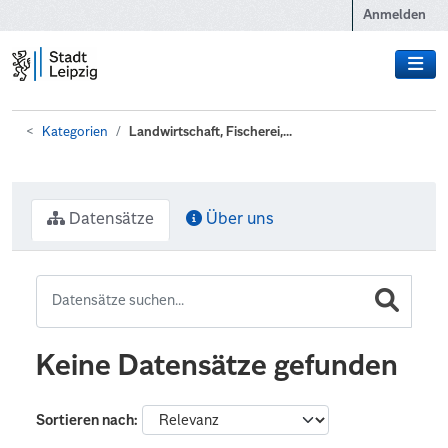
Zum Hauptinhalt wechseln
Anmelden
Kategorien
Landwirtschaft, Fischerei,...
Datensätze
Über uns
Keine Datensätze gefunden
Sortieren nach