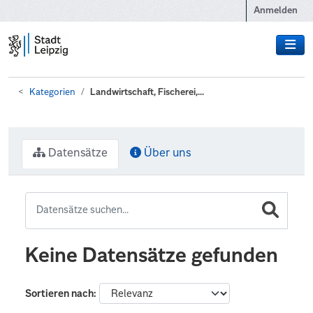
Zum Hauptinhalt wechseln
Anmelden
Kategorien
Landwirtschaft, Fischerei,...
Datensätze
Über uns
Keine Datensätze gefunden
Sortieren nach