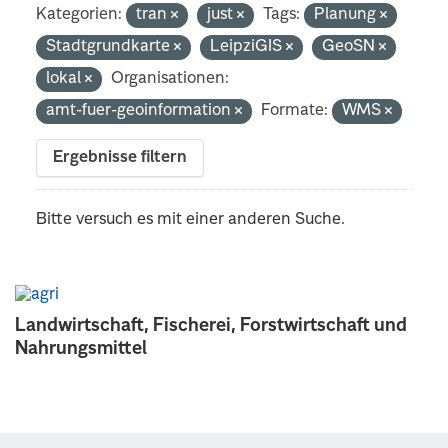
Kategorien:
tran
just
Tags:
Planung
Stadtgrundkarte
LeipziGIS
GeoSN
lokal
Organisationen:
amt-fuer-geoinformation
Formate:
WMS
Ergebnisse filtern
Bitte versuch es mit einer anderen Suche.
Landwirtschaft, Fischerei, Forstwirtschaft und
Nahrungsmittel