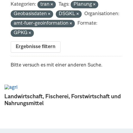
Kategorien:
tran
Tags:
Planung
Geobasisdaten
DSGKL
Organisationen:
amt-fuer-geoinformation
Formate:
GPKG
Ergebnisse filtern
Bitte versuch es mit einer anderen Suche.
Landwirtschaft, Fischerei, Forstwirtschaft und
Nahrungsmittel