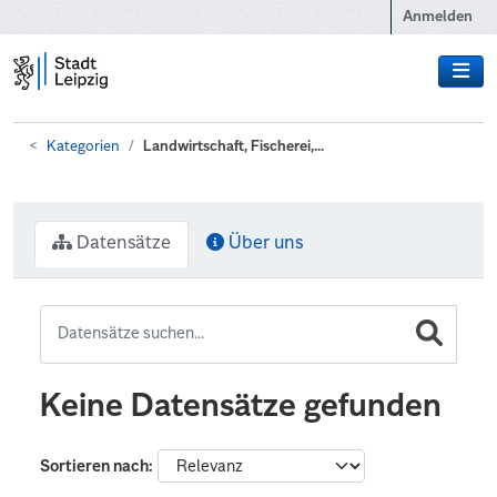
Zum Hauptinhalt wechseln
Anmelden
Kategorien
Landwirtschaft, Fischerei,...
Datensätze
Über uns
Keine Datensätze gefunden
Sortieren nach