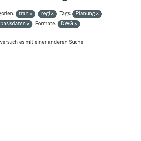
orien:
tran
regi
Tags:
Planung
basisdaten
Formate:
DWG
 versuch es mit einer anderen Suche.