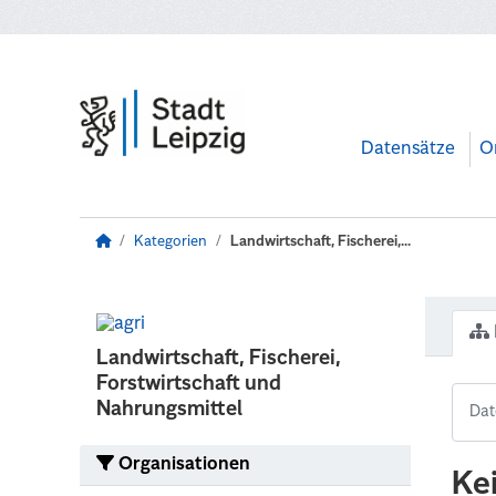
Zum Hauptinhalt wechseln
Datensätze
O
Kategorien
Landwirtschaft, Fischerei,...
Landwirtschaft, Fischerei,
Forstwirtschaft und
Nahrungsmittel
Organisationen
Ke