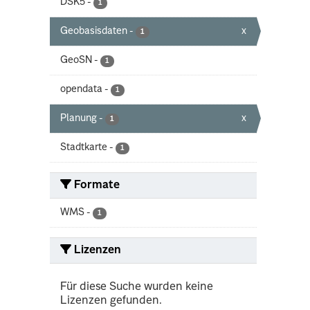
DSK5
-
1
Geobasisdaten
-
x
1
GeoSN
-
1
opendata
-
1
Planung
-
x
1
Stadtkarte
-
1
Formate
WMS
-
1
Lizenzen
Für diese Suche wurden keine
Lizenzen gefunden.