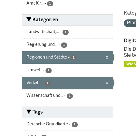
Amt für...
-
1
Kateg
Kategorien
Pla
Landwirtschaft,...
-
1
Digit
Regierung und...
-
1
Die D
Sie b
Regionen und Städte
-
x
1
WMS
Umwelt
-
1
Verkehr
-
x
1
Wissenschaft und...
-
1
Tags
Deutsche Grundkarte
-
1