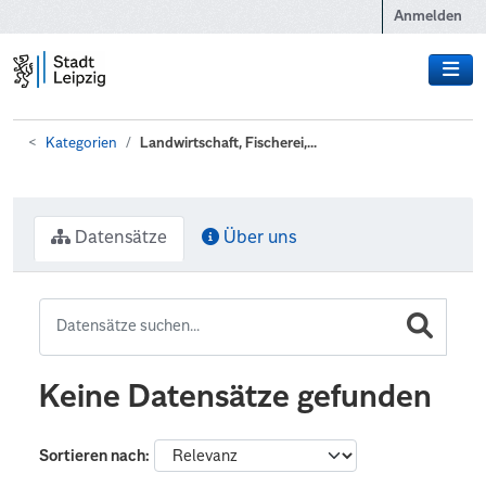
Zum Hauptinhalt wechseln
Anmelden
Kategorien
Landwirtschaft, Fischerei,...
Datensätze
Über uns
Keine Datensätze gefunden
Sortieren nach