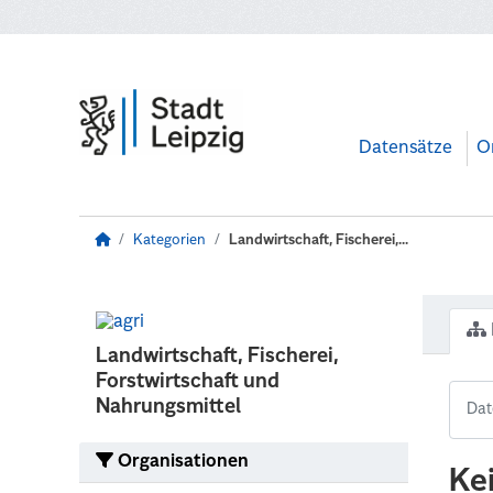
Zum Hauptinhalt wechseln
Datensätze
O
Kategorien
Landwirtschaft, Fischerei,...
Landwirtschaft, Fischerei,
Forstwirtschaft und
Nahrungsmittel
Organisationen
Ke