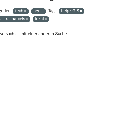
orien:
tech
agri
Tags:
LeipziGIS
astral parcels
lokal
 versuch es mit einer anderen Suche.