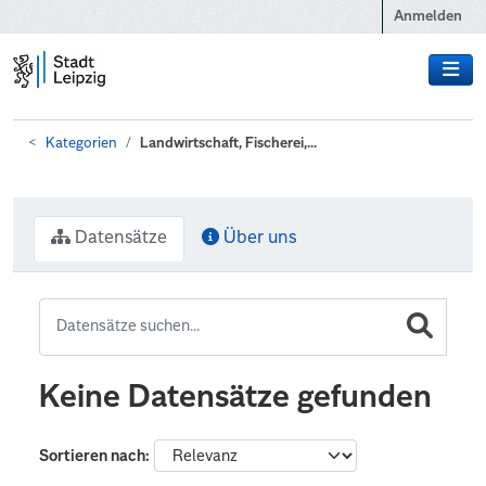
Zum Hauptinhalt wechseln
Anmelden
Kategorien
Landwirtschaft, Fischerei,...
Datensätze
Über uns
Keine Datensätze gefunden
Sortieren nach