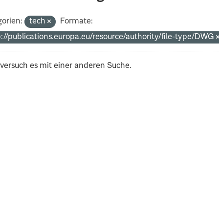
orien:
tech
Formate:
p://publications.europa.eu/resource/authority/file-type/DWG
 versuch es mit einer anderen Suche.