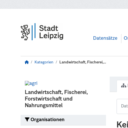
Zum Hauptinhalt wechseln
Datensätze
O
Kategorien
Landwirtschaft, Fischerei,...
Landwirtschaft, Fischerei,
Forstwirtschaft und
Nahrungsmittel
Organisationen
Ke