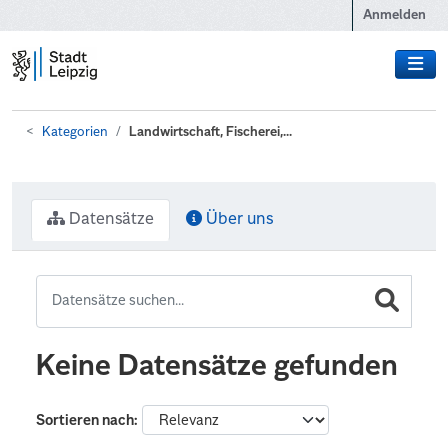
Zum Hauptinhalt wechseln
Anmelden
Kategorien
Landwirtschaft, Fischerei,...
Datensätze
Über uns
Keine Datensätze gefunden
Sortieren nach