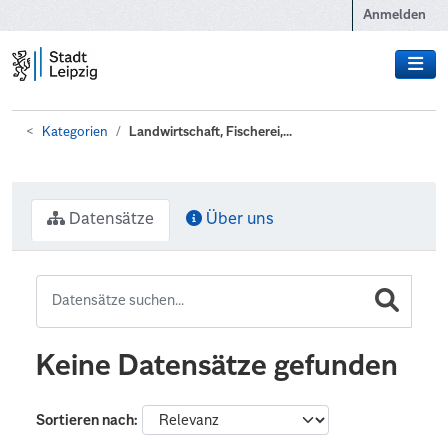
Zum Hauptinhalt wechseln
Anmelden
Kategorien
Landwirtschaft, Fischerei,...
Datensätze
Über uns
Keine Datensätze gefunden
Sortieren nach