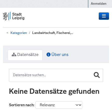
Zum Hauptinhalt wechseln
Anmelden
Kategorien
Landwirtschaft, Fischerei,...
Datensätze
Über uns
Keine Datensätze gefunden
Sortieren nach