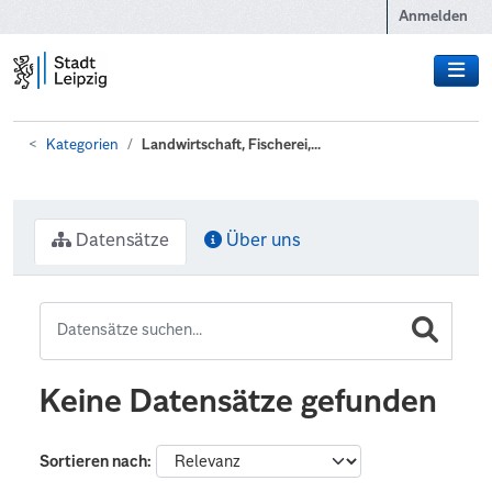
Zum Hauptinhalt wechseln
Anmelden
Kategorien
Landwirtschaft, Fischerei,...
Datensätze
Über uns
Keine Datensätze gefunden
Sortieren nach