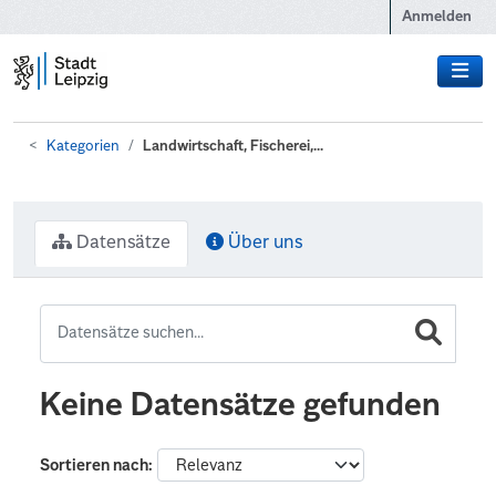
Zum Hauptinhalt wechseln
Anmelden
Kategorien
Landwirtschaft, Fischerei,...
Datensätze
Über uns
Keine Datensätze gefunden
Sortieren nach