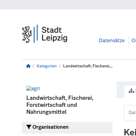
Zum Hauptinhalt wechseln
Datensätze
O
Kategorien
Landwirtschaft, Fischerei,...
Landwirtschaft, Fischerei,
Forstwirtschaft und
Nahrungsmittel
Organisationen
Ke