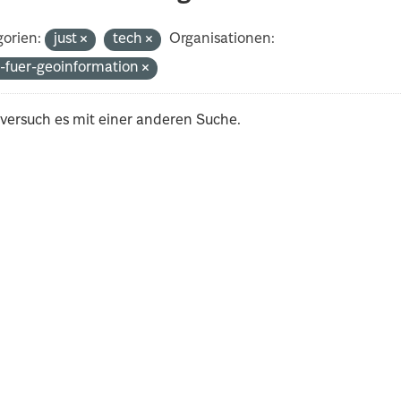
orien:
just
tech
Organisationen:
-fuer-geoinformation
 versuch es mit einer anderen Suche.