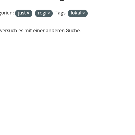
orien:
just
regi
Tags:
lokal
 versuch es mit einer anderen Suche.