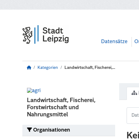
Zum Hauptinhalt wechseln
Datensätze
O
Kategorien
Landwirtschaft, Fischerei,...
Landwirtschaft, Fischerei,
Forstwirtschaft und
Nahrungsmittel
Organisationen
Ke