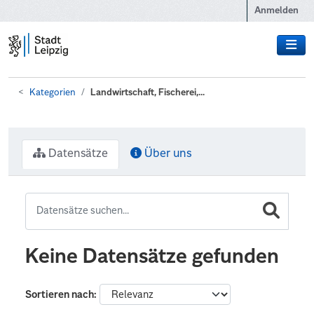
Zum Hauptinhalt wechseln
Anmelden
Kategorien
Landwirtschaft, Fischerei,...
Datensätze
Über uns
Keine Datensätze gefunden
Sortieren nach