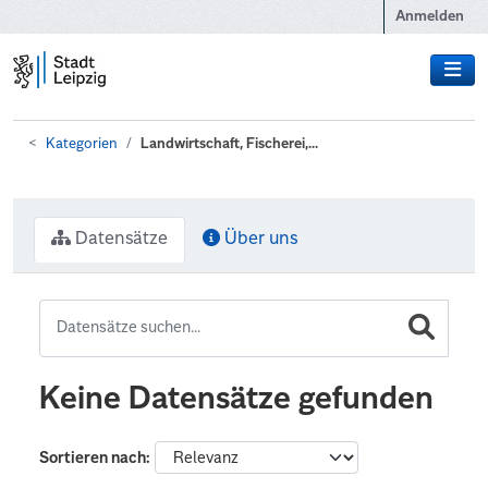
Zum Hauptinhalt wechseln
Anmelden
Kategorien
Landwirtschaft, Fischerei,...
Datensätze
Über uns
Keine Datensätze gefunden
Sortieren nach