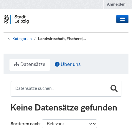
Zum Hauptinhalt wechseln
Anmelden
Kategorien
Landwirtschaft, Fischerei,...
Datensätze
Über uns
Keine Datensätze gefunden
Sortieren nach