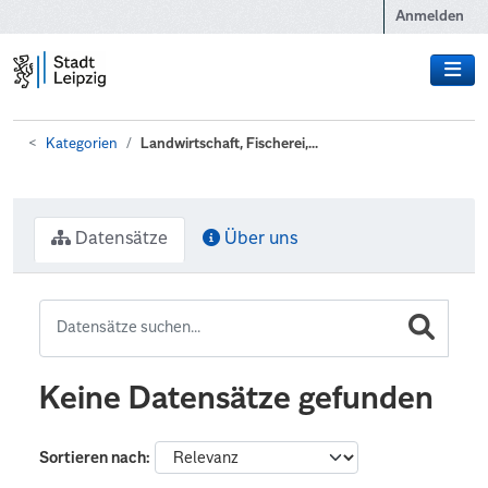
Zum Hauptinhalt wechseln
Anmelden
Kategorien
Landwirtschaft, Fischerei,...
Datensätze
Über uns
Keine Datensätze gefunden
Sortieren nach