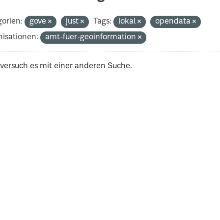
orien:
gove
just
Tags:
lokal
opendata
isationen:
amt-fuer-geoinformation
 versuch es mit einer anderen Suche.