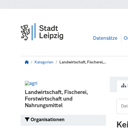
Zum Hauptinhalt wechseln
Datensätze
O
Kategorien
Landwirtschaft, Fischerei,...
Landwirtschaft, Fischerei,
Forstwirtschaft und
Nahrungsmittel
Organisationen
Ke